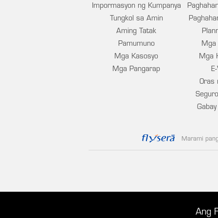
Impormasyon ng Kumpanya
Paghahan
Tungkol sa Amin
Paghaha
Aming Tatak
Plan
Pamumuno
Mga 
Mga Kasosyo
Mga 
Mga Pangarap
E-
Oras 
Seguro
Gabay 
Marami pang 
Ang F