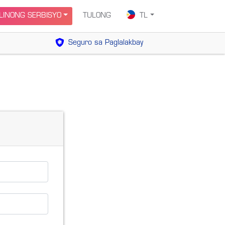
INONG SERBISYO
TULONG
TL
Seguro sa Paglalakbay