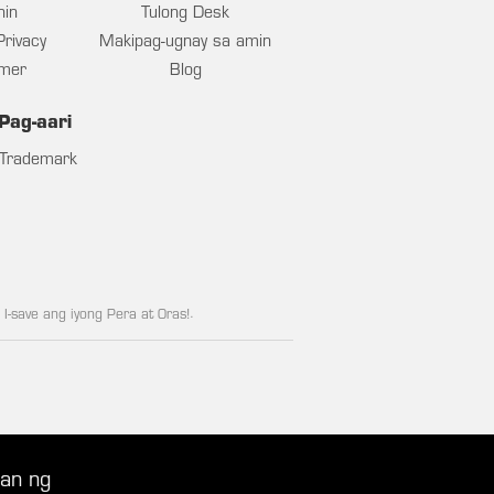
nin
Tulong Desk
rivacy
Makipag-ugnay sa amin
imer
Blog
Pag-aari
Trademark
, I-save ang iyong Pera at Oras!
.
tan ng