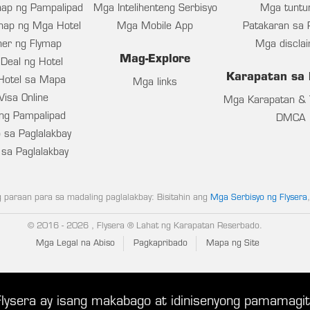
ap ng Pampalipad
Mga Intelihenteng Serbisyo
Mga tuntu
nap ng Mga Hotel
Mga Mobile App
Patakaran sa P
ner ng Flymap
Mga discla
Mag-Explore
Deal ng Hotel
Karapatan sa 
Hotel sa Mapa
Mga links
Visa Online
Mga Karapatan & 
ng Pampalipad
DMCA
 sa Paglalakbay
sa Paglalakbay
paraan para sa madaling paglalakbay: Bisitahin ang
Mga Serbisyo ng Flysera
© 2016
- 2026 , Flysera ® Lahat ng Karapatan Reserbado.
Mga Legal na Abiso
Pagkapribado
Mapa ng Site
lysera ay isang makabago at idinisenyong pamamagi