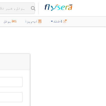
1-کلک
ای-ویزا
ہوٹل