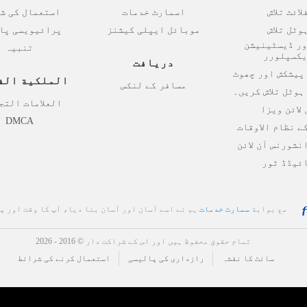
لائٹ تلاش
اسمارٹ خدمات
استعمال کی ش
وٹل تلاش
موبائل ایپلی کیشنز
پرائیویسی پا
ور ڈیسٹینیشن
تنبیہ
یکسپلورر
دریافت
پیشکش اور چھوٹ
الملكية الف
مسافر کے لنکس
ہوٹل تلاش کریں۔
العلامات التج
 لائن ویزا
DMCA
ے نظام الاوقات
نشورنس آن لائن
ئیڈڈ ٹور
ہم نے اسے آسان اور آسان بنا دیا، آپ کا وقت اور پیسہ بچائیں۔
مع بوابة
سمارٹ خدمات
تمام حقوق محفوظ ہیں اور اس کے شراکت دار © 2016
- 2026
سائٹ کا نقشہ
رازداری کی پالیسی
استعمال کرنے کی شرائط