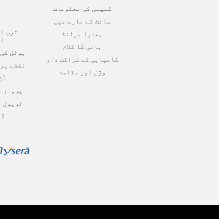
کمپنی کی معلومات
ف
سائٹ کے بارے میں
ہ
ٹرپ ا
ہمارا برانڈ
ا
بانی کا کلام
ہوٹل کی 
کامیابی کے شراکت دار
نقشے پر 
وژن اور مقاصد
آن
پرواز ک
ٹریول ا
گا