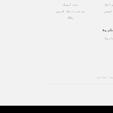
رائط
مدد ڈیسک
لیسی
ہم سے رابطہ کریں
بلاگ
كرية
ارية