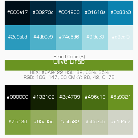
#000e17
#00273d
#004263
#01618a
#0b83b0
#2a9abd
#4db0c9
#74c6d6
#9fdae3
#d8edf0
Brand Color (S)
Olive Drab
HEX: #6A9422 HSL: 82, 63%, 35%
RGB: 106, 147, 33 CMKY: 28, 42, 0, 78
#000000
#132102
#2c4709
#496e13
#6a9321
#7fa13d
#95ad5e
#abba82
#c0c7ab
#d1d4c7