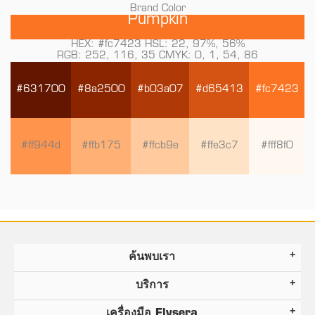
Brand Color
Pumpkin
HEX: #fc7423 HSL: 22, 97%, 56%
RGB: 252, 116, 35 CMYK: 0, 1, 54, 86
#631700
#8a2500
#b03a07
#d65413
#fc7423
#ff944d
#ffb175
#ffcb9e
#ffe3c7
#fff8f0
ค้นพบเรา
บริการ
เครื่องมือ Flysera