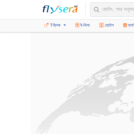
1ক্লিক
ই-ভিসা
হোটেল
ফ্লা