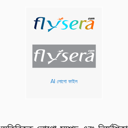
AI লোগো ফাইল