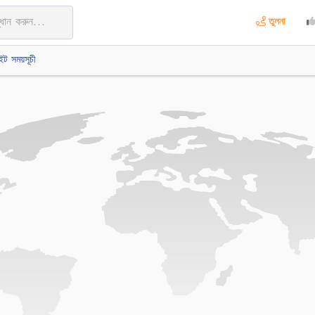
তুলনা
ইট সময়সূচী