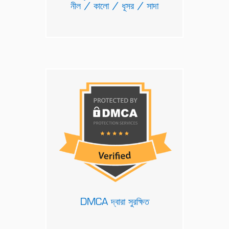
নীল / কালো / ধূসর / সাদা
DMCA দ্বারা সুরক্ষিত