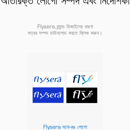
অতিরিক্ত লোগো সম্পদ এবং নির্দেশিকা
Flysera ব্র্যান্ড ডিজাইনের ধারণা
সত্বর সম্পদ ডাউনলোড করতে ক্লিক করুন।
Flysera মনো-রঙ লোগো