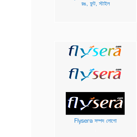
রঙ, ফন্ট, স্টাইল
Flysera সম্পদ লোগো
৷