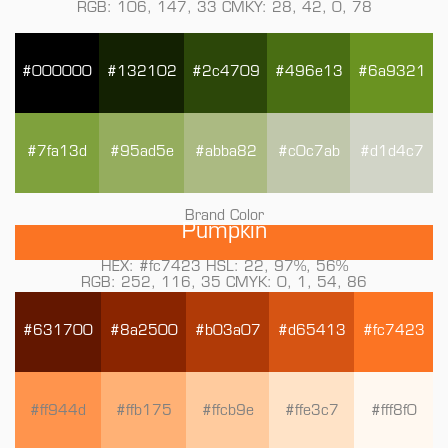
RGB: 106, 147, 33 CMKY: 28, 42, 0, 78
#000000
#132102
#2c4709
#496e13
#6a9321
#7fa13d
#95ad5e
#abba82
#c0c7ab
#d1d4c7
Brand Color
Pumpkin
HEX: #fc7423 HSL: 22, 97%, 56%
RGB: 252, 116, 35 CMYK: 0, 1, 54, 86
#631700
#8a2500
#b03a07
#d65413
#fc7423
#ff944d
#ffb175
#ffcb9e
#ffe3c7
#fff8f0