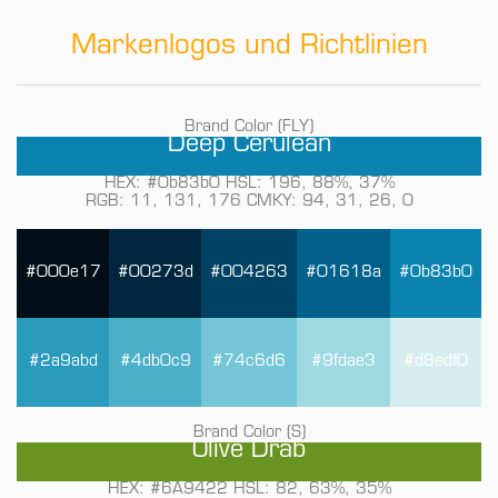
Markenlogos und Richtlinien
Brand Color (FLY)
Deep Cerulean
HEX: #0b83b0 HSL: 196, 88%, 37%
RGB: 11, 131, 176 CMKY: 94, 31, 26, 0
#000e17
#00273d
#004263
#01618a
#0b83b0
#2a9abd
#4db0c9
#74c6d6
#9fdae3
#d8edf0
Brand Color (S)
Olive Drab
HEX: #6A9422 HSL: 82, 63%, 35%