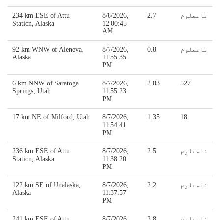
نامعلوم
2.7
8/8/2026,
234 km ESE of Attu
Station, Alaska
12:00:45
AM
نامعلوم
0.8
8/7/2026,
92 km WNW of Aleneva,
Alaska
11:55:35
PM
6 km NNW of Saratoga
8/7/2026,
2.83
527
Springs, Utah
11:55:23
PM
17 km NE of Milford, Utah
8/7/2026,
1.35
18
11:54:41
PM
نامعلوم
2.5
8/7/2026,
236 km ESE of Attu
Station, Alaska
11:38:20
PM
نامعلوم
2.2
8/7/2026,
122 km SE of Unalaska,
Alaska
11:37:57
PM
نامعلوم
2.8
8/7/2026,
241 km ESE of Attu