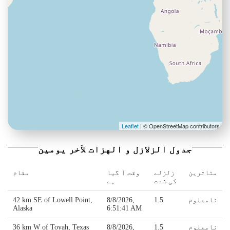
Leaflet
| © OpenStreetMap contributors
جدول الزلازل و الهزات لآخر يومين
متاثرین
زلزلے
وقت آ گیا
مقام
کی شدت
ہے
نامعلوم
1.5
8/8/2026,
42 km SE of Lowell Point,
Alaska
6:51:41 AM
نامعلوم
1.5
8/8/2026,
36 km W of Toyah, Texas