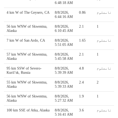
6:48:18 AM
نامعلوم
0.86
8/8/2026,
4 km W of The Geysers, CA
6:44:16 AM
56 km WNW of Skwentna,
8/8/2026,
2.1
1
Alaska
6:10:45 AM
نامعلوم
1.65
8/8/2026,
7 km W of San Ardo, CA
5:51:05 AM
57 km WNW of Skwentna,
8/8/2026,
2.1
1
Alaska
5:45:58 AM
نامعلوم
4.8
8/8/2026,
95 km SSW of Severo-
Kuril’sk, Russia
5:39:39 AM
55 km WNW of Skwentna,
8/8/2026,
2.4
2
Alaska
5:39:33 AM
56 km WNW of Skwentna,
8/8/2026,
1.9
1
Alaska
5:27:32 AM
نامعلوم
3.6
8/8/2026,
100 km SSE of Atka, Alaska
5:16:41 AM