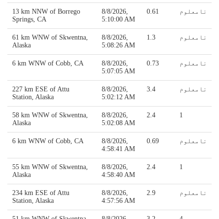
نامعلوم
0.61
8/8/2026,
13 km NNW of Borrego
Springs, CA
5:10:00 AM
نامعلوم
1.3
8/8/2026,
61 km WNW of Skwentna,
Alaska
5:08:26 AM
نامعلوم
0.73
8/8/2026,
6 km WNW of Cobb, CA
5:07:05 AM
نامعلوم
3.4
8/8/2026,
227 km ESE of Attu
Station, Alaska
5:02:12 AM
58 km WNW of Skwentna,
8/8/2026,
2.4
1
Alaska
5:02:08 AM
نامعلوم
0.69
8/8/2026,
6 km WNW of Cobb, CA
4:58:41 AM
55 km WNW of Skwentna,
8/8/2026,
2.4
1
Alaska
4:58:40 AM
نامعلوم
2.9
8/8/2026,
234 km ESE of Attu
Station, Alaska
4:57:56 AM
51 km WNW of Skwentna,
8/8/2026,
3.2
4