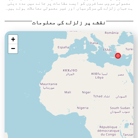
معمولی سروس مسافروں کو ایسے مقامات پر جانے میں مدد دیتی
ہے جہاں زلزلے کی سرگرمیاں اور غیر معمولی معاملات ہوتے ہیں۔
نقشے پر زلزلے کی معلومات
+
−