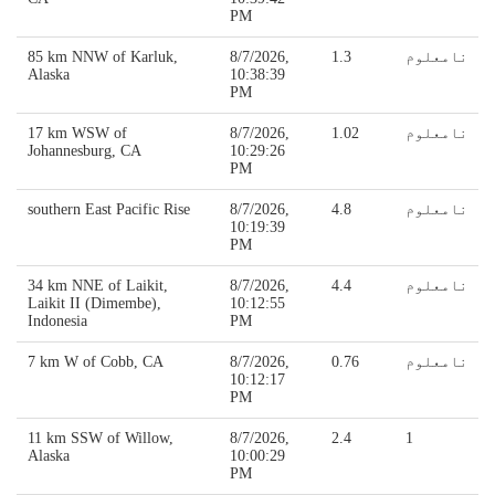
PM
نامعلوم
1.3
8/7/2026,
85 km NNW of Karluk,
Alaska
10:38:39
PM
نامعلوم
1.02
8/7/2026,
17 km WSW of
Johannesburg, CA
10:29:26
PM
نامعلوم
4.8
8/7/2026,
southern East Pacific Rise
10:19:39
PM
نامعلوم
4.4
8/7/2026,
34 km NNE of Laikit,
Laikit II (Dimembe),
10:12:55
Indonesia
PM
نامعلوم
0.76
8/7/2026,
7 km W of Cobb, CA
10:12:17
PM
11 km SSW of Willow,
8/7/2026,
2.4
1
Alaska
10:00:29
PM