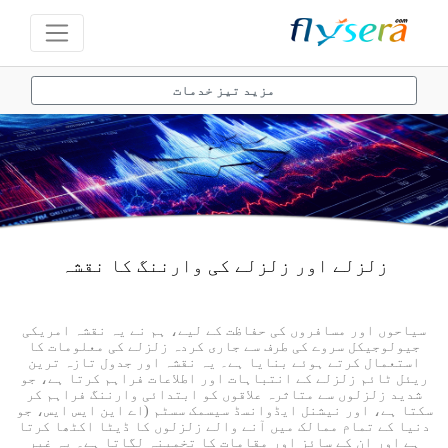
مزید تیز خدمات
زلزلے اور زلزلے کی وارننگ کا نقشہ
سیاحوں اور مسافروں کی حفاظت کے لیے، ہم نے یہ نقشہ امریکی
جیولوجیکل سروے کی طرف سے جاری کردہ زلزلے کی معلومات کا
استعمال کرتے ہوئے بنایا ہے۔ یہ نقشہ اور جدول تازہ ترین
ریئل ٹائم زلزلے کے انتباہات اور اطلاعات فراہم کرتا ہے، جو
شدید زلزلوں سے متاثرہ علاقوں کو ابتدائی وارننگ فراہم کر
سکتا ہے، اور نیشنل ایڈوانسڈ سیسمک سسٹم (اے این ایس ایس، جو
دنیا کے تمام ممالک میں آنے والے زلزلوں کا ڈیٹا اکٹھا کرتا
ہے اور ان کے سائز اور مقامات کا تخمینہ لگاتا ہے۔ یہ غیر