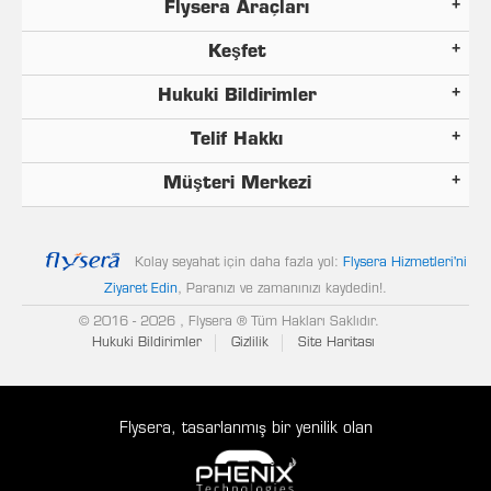
Flysera Araçları
Keşfet
Hukuki Bildirimler
Telif Hakkı
Müşteri Merkezi
Kolay seyahat için daha fazla yol:
Flysera Hizmetleri'ni
Ziyaret Edin
, Paranızı ve zamanınızı kaydedin!
.
© 2016
- 2026 , Flysera ® Tüm Hakları Saklıdır.
Hukuki Bildirimler
Gizlilik
Site Haritası
Flysera, tasarlanmış bir yenilik olan