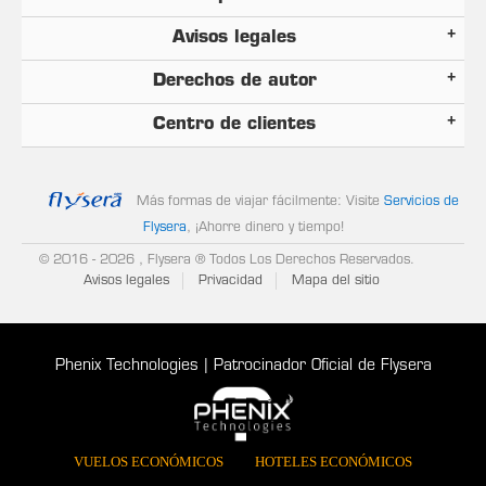
Avisos legales
Derechos de autor
Centro de clientes
Más formas de viajar fácilmente: Visite
Servicios de
Flysera
, ¡Ahorre dinero y tiempo!
© 2016
- 2026 , Flysera ® Todos Los Derechos Reservados.
Avisos legales
Privacidad
Mapa del sitio
Phenix Technologies | Patrocinador Oficial de Flysera
VUELOS ECONÓMICOS
HOTELES ECONÓMICOS